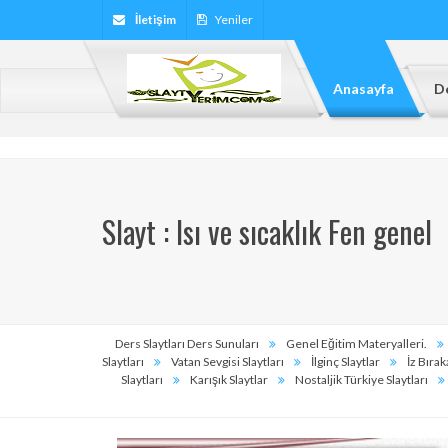
İletişim
Yeniler
Anasayfa
De
Slayt : Isı ve sıcaklık Fen genel
Ders Slaytları Ders Sunuları
Genel Eğitim Materyalleri.
Slaytları
Vatan Sevgisi Slaytları
İlginç Slaytlar
İz Bırak
Slaytları
Karışık Slaytlar
Nostaljik Türkiye Slaytları