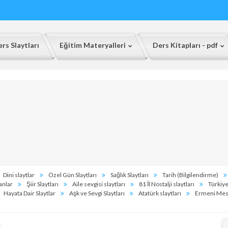
rs Slaytları
Eğitim Materyalleri
Ders Kitapları - pdf
Dini slaytlar
Özel Gün Slaytları
Sağlık Slaytları
Tarih (Bilgilendirme)
anlar
Şiir Slaytları
Aile sevgisi slaytları
81 İl Nostalji slaytları
Türkiye
Hayata Dair Slaytlar
Aşk ve Sevgi Slaytları
Atatürk slaytları
Ermeni Mese