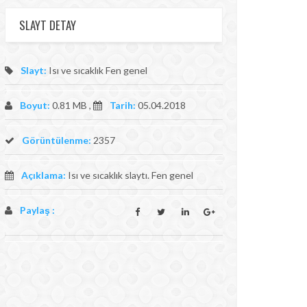
SLAYT DETAY
Slayt:
Isı ve sıcaklık Fen genel
Boyut:
0.81 MB ,
Tarih:
05.04.2018
Görüntülenme:
2357
Açıklama:
Isı ve sıcaklık slaytı. Fen genel
Paylaş :