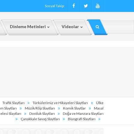
Sosyal Takip:
Dinleme Metinleri
Videolar
Trafik Slaytları
Türkülerimiz ve Hikayeleri Slaytları
Ülke
m Slaytları
Müzik/Klip Slaytları
Komik Slaytlar
Masal
lesi Slaytları
Dostluk Slaytları
Doğa ve Manzara Slaytları
Çanakkale Savaş Slaytları
Biyografi Slaytları