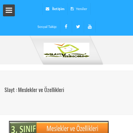
İletişim
Yeniler
Sosyal Takip:
arı
ryalleri
arı -
Slayt : Meslekler ve Özellikleri
tinleri