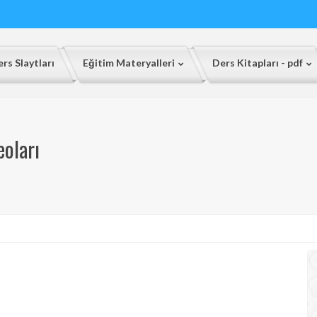
rs Slaytları
Eğitim Materyalleri
Ders Kitapları - pdf
eoları