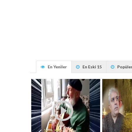
En Yeniler
En Eski 15
Popüler