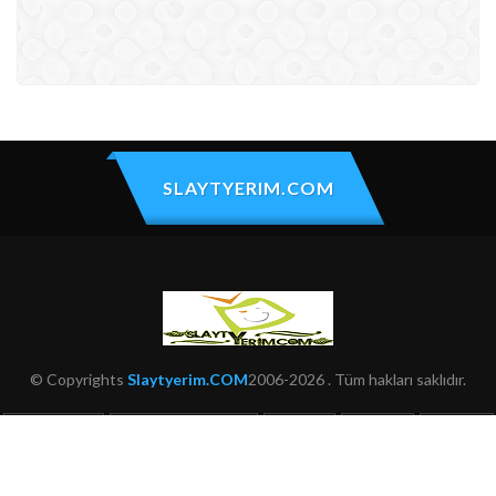
SLAYTYERIM.COM
© Copyrights
Slaytyerim.COM
2006-2026 . Tüm hakları saklıdır.
HAKKIMIZDA
KULLANIM ŞARTLARI
ŞIKAYET
İLETIŞIM
SITEMAP