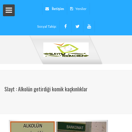
İletişim
Yeniler
Sosyal Takip:
arı
ryalleri
arı -
Slayt : Alkolün getirdiği komik kaçkınlıklar
tinleri