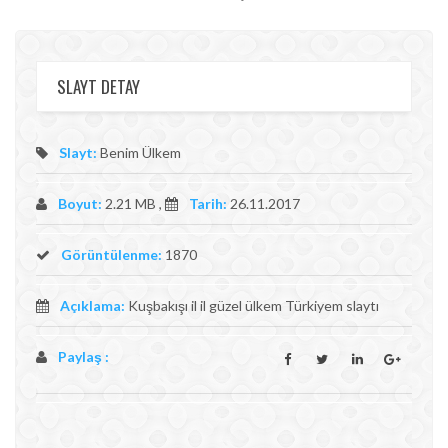
SLAYT DETAY
Slayt:
Benim Ülkem
Boyut:
2.21 MB ,
Tarih:
26.11.2017
Görüntülenme:
1870
Açıklama:
Kuşbakışı il il güzel ülkem Türkiyem slaytı
Paylaş :