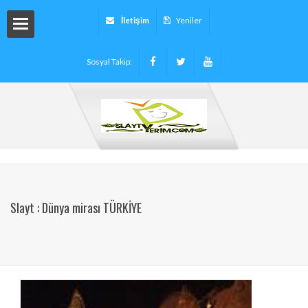
İletişim
Yeniler
Sosyal Takip:
arı
ryalleri
arı -
Slayt : Dünya mirası TÜRKİYE
tinleri