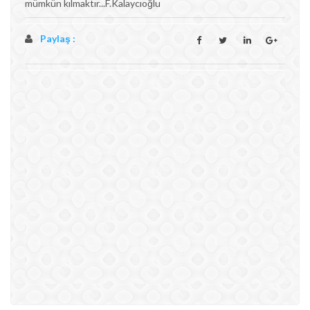
mümkün kılmaktır...F.Kalaycıoğlu
Paylaş :