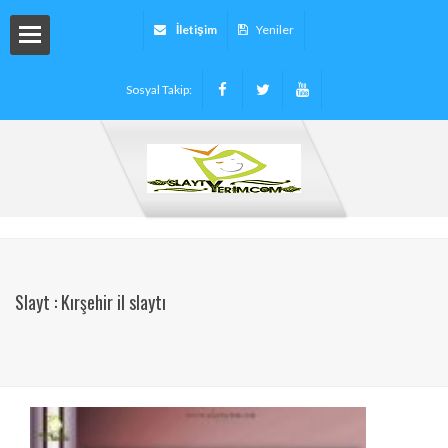
İletişim
Yeniler
Sosyal Takip:
arı
ryalleri
arı -
Slayt : Kırşehir il slaytı
tinleri