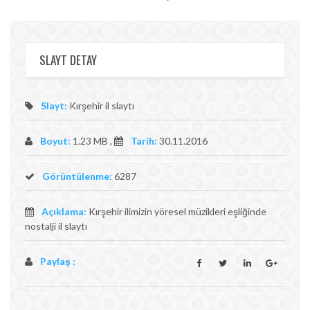
SLAYT DETAY
Slayt:
Kırşehir il slaytı
Boyut:
1.23 MB ,
Tarih:
30.11.2016
Görüntülenme:
6287
Açıklama:
Kırşehir ilimizin yöresel müzikleri eşliğinde
nostalji il slaytı
Paylaş :