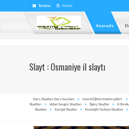
İletişim
Yeniler
Anasayfa
De
Slayt : Osmaniye il slaytı
Ders Slaytları Ders Sunuları
Genel Eğitim Materyalleri.
Slaytları
Vatan Sevgisi Slaytları
İlginç Slaytlar
İz Bırak
Slaytları
Karışık Slaytlar
Nostaljik Türkiye Slaytları