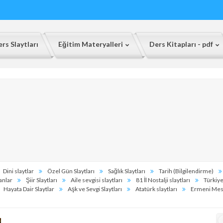
rs Slaytları
Eğitim Materyalleri
Ders Kitapları - pdf
Dini slaytlar
Özel Gün Slaytları
Sağlık Slaytları
Tarih (Bilgilendirme)
anlar
Şiir Slaytları
Aile sevgisi slaytları
81 İl Nostalji slaytları
Türkiye
Hayata Dair Slaytlar
Aşk ve Sevgi Slaytları
Atatürk slaytları
Ermeni Mese