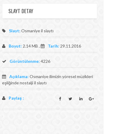
SLAYT DETAY
Slayt:
Osmaniye il slaytı
Boyut:
2.14 MB ,
Tarih:
29.11.2016
Görüntülenme:
4226
Açıklama:
Osmaniye ilimizin yöresel müzikleri
eşliğinde nostalji il slaytı
Paylaş :