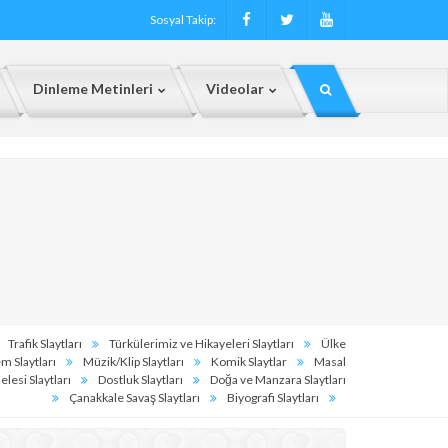
Sosyal Takip:
Dinleme Metinleri
Videolar
Trafik Slaytları
Türkülerimiz ve Hikayeleri Slaytları
Ülke
m Slaytları
Müzik/Klip Slaytları
Komik Slaytlar
Masal
lesi Slaytları
Dostluk Slaytları
Doğa ve Manzara Slaytları
Çanakkale Savaş Slaytları
Biyografi Slaytları