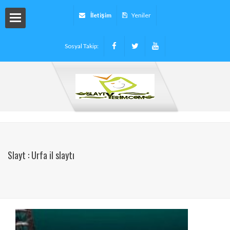
İletişim
Yeniler
Sosyal Takip:
arı
ryalleri
arı -
Slayt : Urfa il slaytı
tinleri