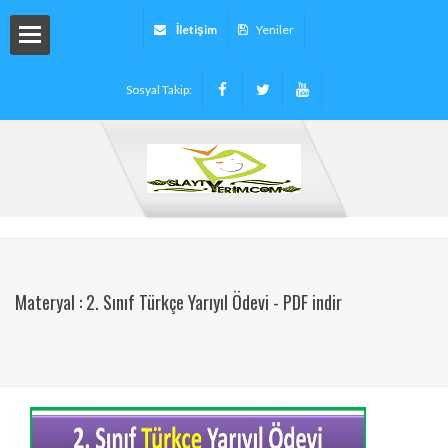
İletişim
Yeniler
Sosyal Takip:
arı
ryalleri
arı -
Materyal : 2. Sınıf Türkçe Yarıyıl Ödevi - PDF indir
tinleri