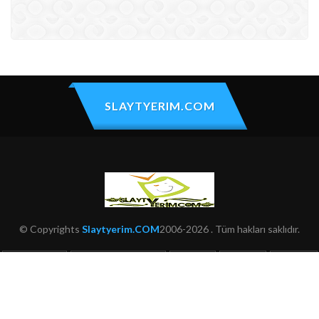
SLAYTYERIM.COM
© Copyrights
Slaytyerim.COM
2006-2026 . Tüm hakları saklıdır.
HAKKIMIZDA
KULLANIM ŞARTLARI
ŞIKAYET
İLETIŞIM
SITEMAP