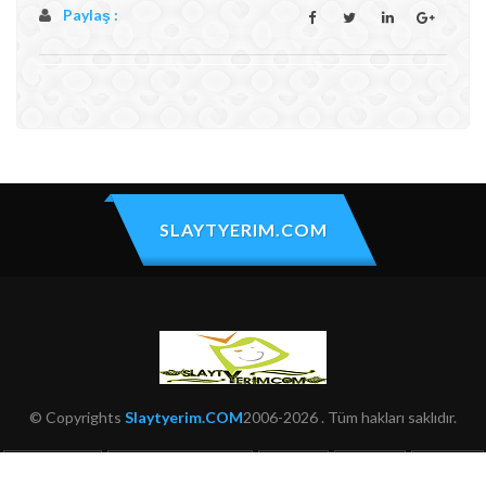
Paylaş :
SLAYTYERIM.COM
© Copyrights
Slaytyerim.COM
2006-2026 . Tüm hakları saklıdır.
HAKKIMIZDA
KULLANIM ŞARTLARI
ŞIKAYET
İLETIŞIM
SITEMAP