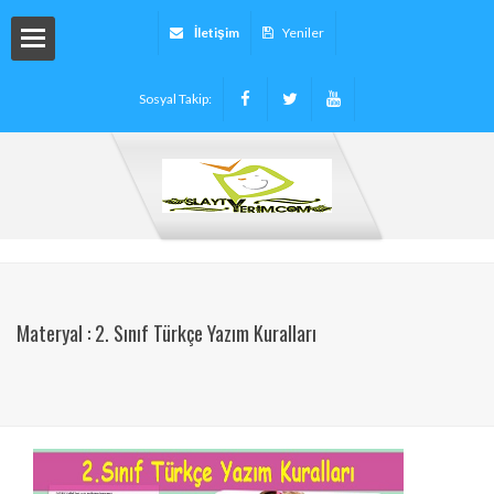
İletişim
Yeniler
Sosyal Takip:
arı
ryalleri
arı -
Materyal : 2. Sınıf Türkçe Yazım Kuralları
tinleri