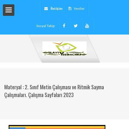
İletişim
Yeniler
Sosyal Takip:
arı
ryalleri
arı -
Materyal : 2. Sınıf Metin Çalışması ve Ritmik Sayma
Çalışmaları. Çalışma Sayfaları 2023
tinleri