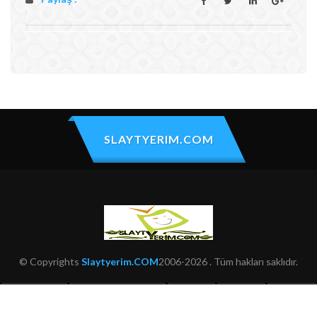
SLAYTYERIM.COM
© Copyrights
Slaytyerim.COM
2006-2026 . Tüm hakları saklıdır.
HAKKIMIZDA
KULLANIM ŞARTLARI
ŞIKAYET
İLETIŞIM
SITEMAP