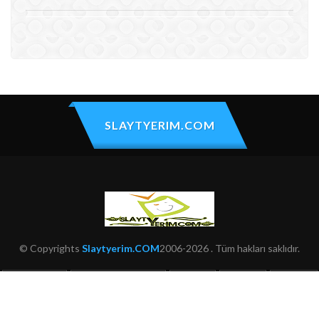
SLAYTYERIM.COM
© Copyrights
Slaytyerim.COM
2006-2026 . Tüm hakları saklıdır.
HAKKIMIZDA
KULLANIM ŞARTLARI
ŞIKAYET
İLETIŞIM
SITEMAP