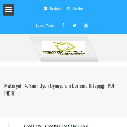
İletişim
Yeniler
Sosyal Takip:
arı
ryalleri
arı -
Materyal : 4. Sınıf Oyun Oynuyorum Derleme Kitapçığı. PDF
İNDİR
tinleri