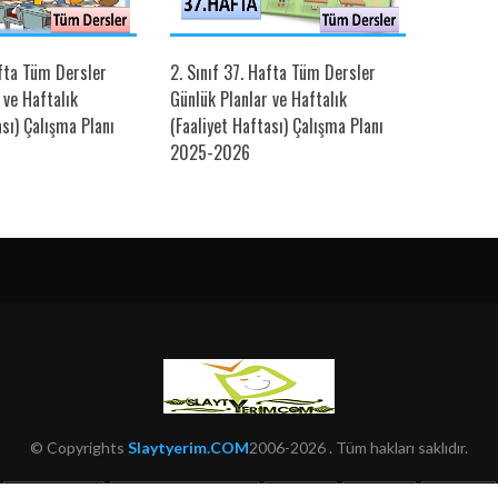
afta Tüm Dersler
2. Sınıf 37. Hafta Tüm Dersler
1. Sınıf
 ve Haftalık
Günlük Planlar ve Haftalık
Günlük P
ası) Çalışma Planı
(Faaliyet Haftası) Çalışma Planı
(Faaliye
2025-2026
2025-2
© Copyrights
Slaytyerim.COM
2006-2026 . Tüm hakları saklıdır.
HAKKIMIZDA
KULLANIM ŞARTLARI
ŞIKAYET
İLETIŞIM
SITEMAP