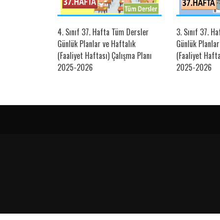
üm Dersler
4. Sınıf 37. Hafta Tüm Dersler
3. Sınıf 37. H
ftalık Çalışma
Günlük Planlar ve Haftalık
Günlük Planlar
(Faaliyet Haftası) Çalışma Planı
(Faaliyet Haft
2025-2026
2025-2026