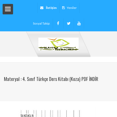
İletişim
Yeniler
Sosyal Takip:
arı
ryalleri
arı -
Materyal : 4. Sınıf Türkçe Ders Kitabı (Koza) PDF İNDİR
tinleri