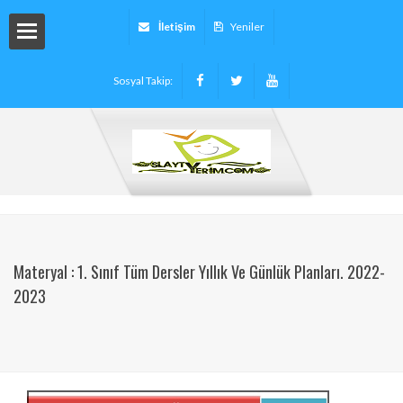
İletişim
Yeniler
Sosyal Takip:
arı
ryalleri
arı -
Materyal : 1. Sınıf Tüm Dersler Yıllık Ve Günlük Planları. 2022-
2023
tinleri