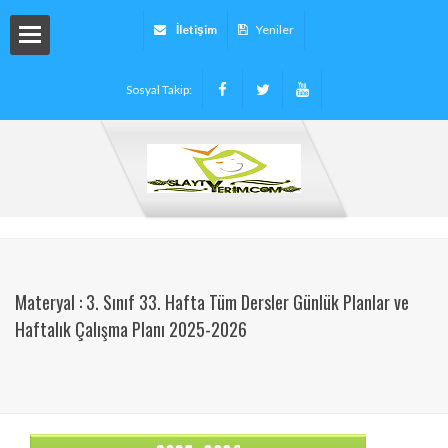
İletişim
Yeniler
Sosyal Takip:
arı
ryalleri
arı -
Materyal : 3. Sınıf 33. Hafta Tüm Dersler Günlük Planlar ve
Haftalık Çalışma Planı 2025-2026
tinleri