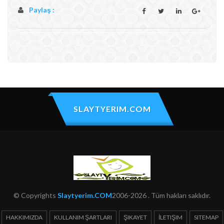
Paylaş :
SLAYTYERIM.COM
© Copyrights
Slaytyerim.COM
2006-2026 . Tüm hakları saklıdır.
HAKKIMIZDA
KULLANIM ŞARTLARI
ŞIKAYET
İLETIŞIM
SITEMAP