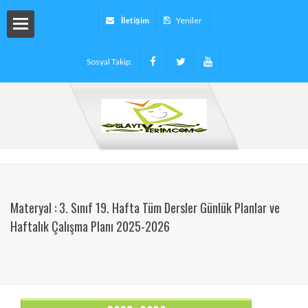
İletişim
Yeniler
Sosyal Takip:
arı
ryalleri
arı -
Materyal : 3. Sınıf 19. Hafta Tüm Dersler Günlük Planlar ve
Haftalık Çalışma Planı 2025-2026
tinleri