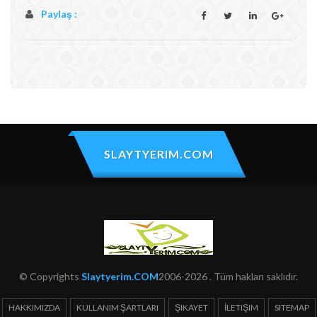
Paylaş :
SLAYTYERIM.COM
© Copyrights
Slaytyerim.COM
2006-2026 . Tüm hakları saklıdır.
HAKKIMIZDA
KULLANIM ŞARTLARI
ŞIKAYET
İLETIŞIM
SITEMAP