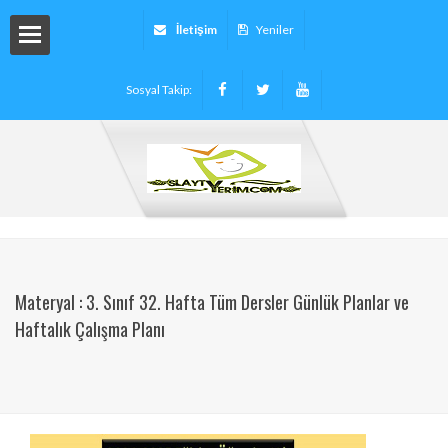
İletişim
Yeniler
Sosyal Takip:
arı
ryalleri
arı -
Materyal : 3. Sınıf 32. Hafta Tüm Dersler Günlük Planlar ve
Haftalık Çalışma Planı
tinleri