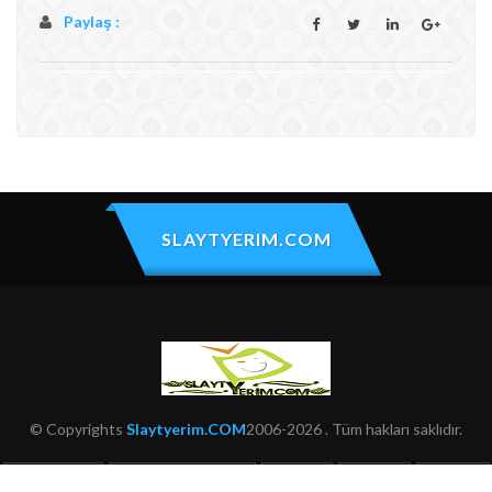
Paylaş :
SLAYTYERIM.COM
© Copyrights
Slaytyerim.COM
2006-2026 . Tüm hakları saklıdır.
HAKKIMIZDA
KULLANIM ŞARTLARI
ŞIKAYET
İLETIŞIM
SITEMAP