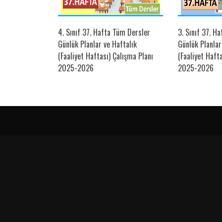
üm Dersler
4. Sınıf 37. Hafta Tüm Dersler
3. Sınıf 37. H
ftalık Çalışma
Günlük Planlar ve Haftalık
Günlük Planlar
(Faaliyet Haftası) Çalışma Planı
(Faaliyet Haft
2025-2026
2025-2026