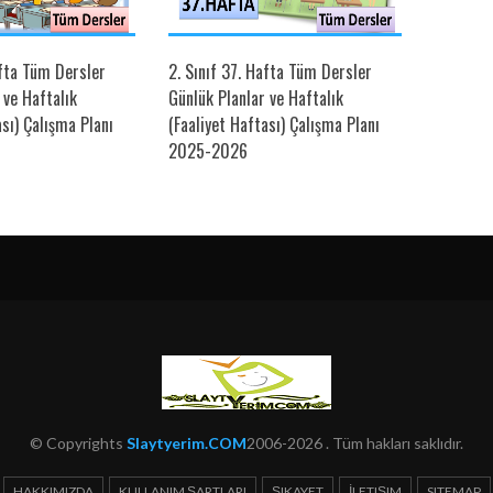
afta Tüm Dersler
2. Sınıf 37. Hafta Tüm Dersler
1. Sınıf
 ve Haftalık
Günlük Planlar ve Haftalık
Günlük P
ası) Çalışma Planı
(Faaliyet Haftası) Çalışma Planı
(Faaliye
2025-2026
2025-2
© Copyrights
Slaytyerim.COM
2006-2026 . Tüm hakları saklıdır.
HAKKIMIZDA
KULLANIM ŞARTLARI
ŞIKAYET
İLETIŞIM
SITEMAP