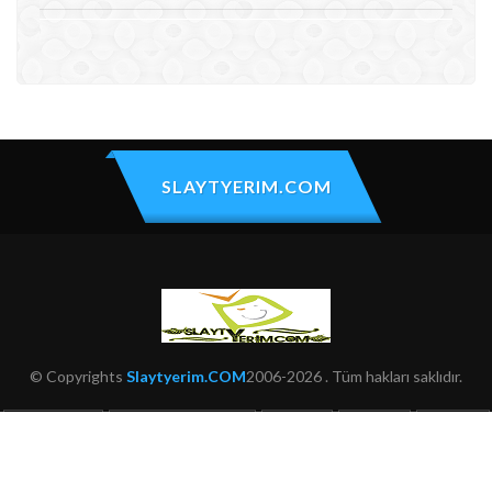
SLAYTYERIM.COM
© Copyrights
Slaytyerim.COM
2006-2026 . Tüm hakları saklıdır.
HAKKIMIZDA
KULLANIM ŞARTLARI
ŞIKAYET
İLETIŞIM
SITEMAP