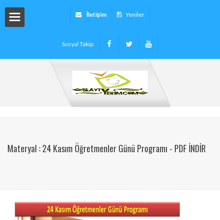
İletişim
Yeniler
Sosyal Takip:
arı
ryalleri
arı -
Materyal : 24 Kasım Öğretmenler Günü Programı - PDF İNDİR
tinleri