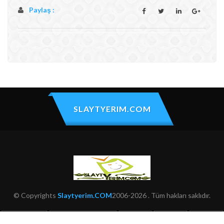
Paylaş :
SLAYTYERIM.COM
© Copyrights
Slaytyerim.COM
2006-2026 . Tüm hakları saklıdır.
HAKKIMIZDA
KULLANIM ŞARTLARI
ŞIKAYET
İLETIŞIM
SITEMAP