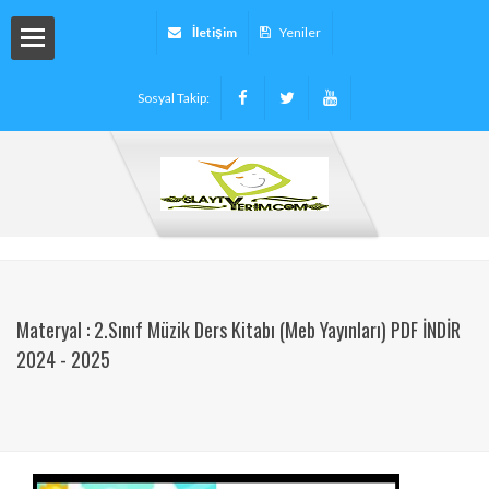
İletişim
Yeniler
Sosyal Takip:
arı
ryalleri
arı -
Materyal : 2.Sınıf Müzik Ders Kitabı (Meb Yayınları) PDF İNDİR
2024 - 2025
tinleri