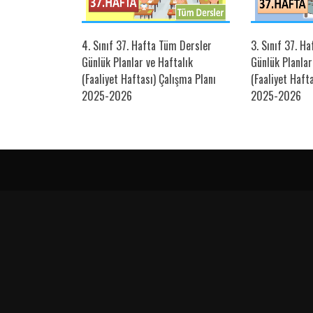
üm Dersler
4. Sınıf 37. Hafta Tüm Dersler
3. Sınıf 37. H
ftalık Çalışma
Günlük Planlar ve Haftalık
Günlük Planlar
(Faaliyet Haftası) Çalışma Planı
(Faaliyet Haft
2025-2026
2025-2026