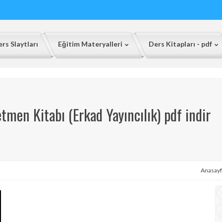
rs Slaytları
Eğitim Materyalleri
Ders Kitapları - pdf
etmen Kitabı (Erkad Yayıncılık) pdf indir
Anasayf