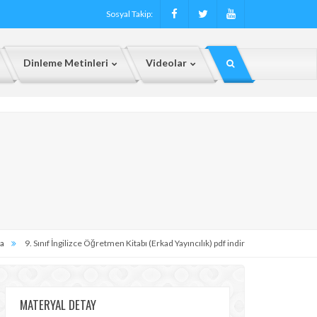
Sosyal Takip:
Dinleme Metinleri
Videolar
a
9. Sınıf İngilizce Öğretmen Kitabı (Erkad Yayıncılık) pdf indir
MATERYAL DETAY