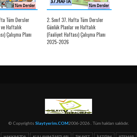
afta Tüm Dersler
2. Sınıf 37. Hafta Tüm Dersler
1. Sınıf
 ve Haftalık
Günlük Planlar ve Haftalık
Günlük P
ası) Çalışma Planı
(Faaliyet Haftası) Çalışma Planı
(Faaliye
2025-2026
2025-2
© Copyrights
Slaytyerim.COM
2006-2026 . Tüm hakları saklıdır.
HAKKIMIZDA
KULLANIM ŞARTLARI
ŞIKAYET
İLETIŞIM
SITEMAP