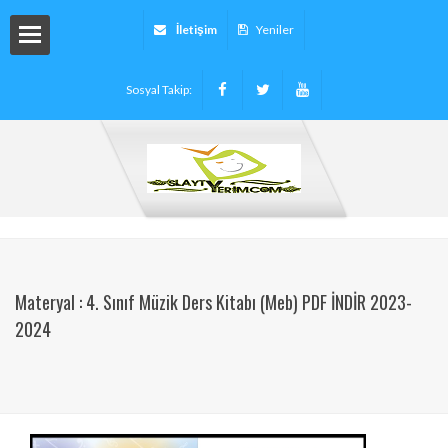
İletişim
Yeniler
Sosyal Takip:
arı
ryalleri
arı -
Materyal : 4. Sınıf Müzik Ders Kitabı (Meb) PDF İNDİR 2023-
2024
tinleri