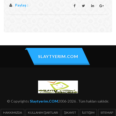
Paylaş :
SLAYTYERIM.COM
© Copyrights
Slaytyerim.COM
2006-2026 . Tüm hakları saklıdır.
HAKKIMIZDA
KULLANIM ŞARTLARI
ŞIKAYET
İLETIŞIM
SITEMAP