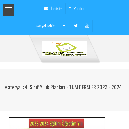
İletişim
Yeniler
Sosyal Takip:
arı
ryalleri
arı -
Materyal : 4. Sınıf Yıllık Planları - TÜM DERSLER 2023 - 2024
tinleri