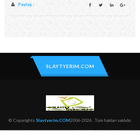
Paylaş :
SLAYTYERIM.COM
© Copyrights
Slaytyerim.COM
2006-2026 . Tüm hakları saklıdır.
HAKKIMIZDA
KULLANIM ŞARTLARI
ŞIKAYET
İLETIŞIM
SITEMAP